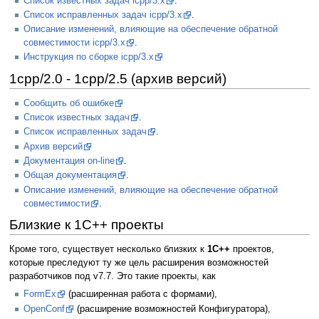
Список известных задач icpp/3.x
.
Список исправленных задач icpp/3.x
.
Описание изменений, влияющие на обеспечение обратной
совместимости icpp/3.x
.
Инструкция по сборке icpp/3.x
1cpp/2.0 - 1cpp/2.5 (архив версий)
Сообщить об ошибке
Список известных задач
.
Список исправленных задач
.
Архив версий
Документация on-line
.
Общая документация
.
Описание изменений, влияющие на обеспечение обратной
совместимости
.
Близкие к 1С++ проекты
Кроме того, существует несколько близких к
1С++
проектов,
которые преследуют ту же цель расширения возможностей
разработчиков под v7.7. Это такие проекты, как
FormEx
(расширенная работа с формами),
OpenConf
(расширение возможностей Конфигуратора),