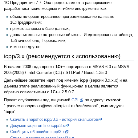
1С:Предприятия 7.7. Она предоставляет в распоряжение
разработчика такие мощные и гибкие инструменты как:
объектно-ориентированное программирование на языке
1С:Предприятия;
прямые запросы к базе данных;
дополнительные встроенные объекты: ИндексированнаяТаблица,
ТабличноеПоле, Перехватчик;
и многое другое.
icpp/3.x (рекомендуется к использованию)
В начале 2008 года проект
1C++
портирован с MSVS 6.0 на MSVS
2005(2008) / Intel Compiler (IСL) / STLPort / Boost 1.35.0
Дальнейшее развитие идет под именем
icpp
(версии 3.x.x.x) и на
данном этапе реализованный функционал в целом является
обратно совместимым с
1С++
2.5.0.7
Проект опубликован под лицензией
GPL
по адресу:
cvsroot
:
":pserver:anonymous@cvs.alterplast.ru:/usr/cvsroot", имя модуля:
"
icpp
"
Скачать snapshot icpp/3.x - история снапшотов
Документация on-line icpp/3.x
Сообщить об ошибке icpp/3.x