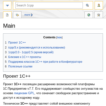
more
Main
Jump
Jump
Contents
to
to
1
Проект 1С++
navigation
search
2
icpp/3.x (рекомендуется к использованию)
3
1cpp/2.0 - 1cpp/2.5 (архив версий)
4
Близкие к 1С++ проекты
5
Поддержка классов 1С++ при работе в Конфигураторе
6
Полезные ссылки
Проект 1С++
Проект
1С++
посвящен расширению возможностей платформы
1С:Предприятие v7.7. Его поддерживает сообщество энтузиастов на
основе
лицензии GPL
, что означает свободное распространение и
доступ к исходному коду.
Технически
1С++
представляет собой внешнюю компоненту