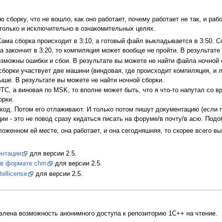
 сборку, что не вошло, как оно работает, почему работает не так, и раб
только и исключительно в ознакомительных целях.
ама сборка происходит в 3:10, а готовый файл выкладывается в 3:50. Со
а закончит в 3:20, то компиляция может вообще не пройти. В результате
зможны ошибки и сбои. В результате вы можете не найти файла ночной 
борки участвует две машини (виндовая, где происходит компиляция, и ли
ыше. В результате вы можете не найти ночной сборки.
C, а виновая по MSK, то вполне может быть, что я что-то напутал со в
орки.
код. Потом его отлаживают. И только потом пишут документацию (если пи
ации - это не повод сразу кидаться писать на форуме/в почту/в асю. По
женном ей месте, она работает, и она сегодняшняя, то скорее всего вы
ентации
для версии 2.5.
 в формате chm
для версии 2.5.
ellicense
для версии 2.5.
тавлена возможность анонимного доступа к репозиторию 1С++ на чтение.