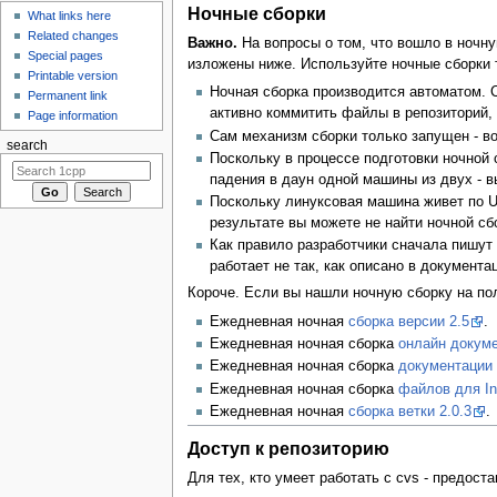
Ночные сборки
What links here
Related changes
Важно.
На вопросы о том, что вошло в ночную
Special pages
изложены ниже. Используйте ночные сборки 
Printable version
Ночная сборка производится автоматом. С
Permanent link
активно коммитить файлы в репозиторий, 
Page information
Сам механизм сборки только запущен - во
search
Поскольку в процессе подготовки ночной с
падения в даун одной машины из двух - в
Поскольку линуксовая машина живет по UT
результате вы можете не найти ночной сб
Как правило разработчики сначала пишут 
работает не так, как описано в документ
Короче. Если вы нашли ночную сборку на поло
Ежедневная ночная
сборка версии 2.5
.
Ежедневная ночная сборка
онлайн докум
Ежедневная ночная сборка
документации
Ежедневная ночная сборка
файлов для Int
Ежедневная ночная
сборка ветки 2.0.3
.
Доступ к репозиторию
Для тех, кто умеет работать с cvs - предос