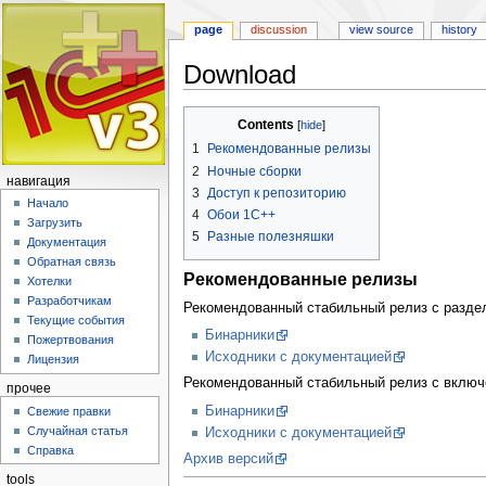
page
discussion
view source
history
Download
Jump
Jump
Contents
to
to
1
Рекомендованные релизы
navigation
search
2
Ночные сборки
навигация
3
Доступ к репозиторию
Начало
4
Обои 1С++
Загрузить
5
Разные полезняшки
Документация
Обратная связь
Рекомендованные релизы
Хотелки
Разработчикам
Рекомендованный стабильный релиз с разде
Текущие события
Бинарники
Пожертвования
Исходники с документацией
Лицензия
Рекомендованный стабильный релиз c вклю
прочее
Бинарники
Свежие правки
Случайная статья
Исходники с документацией
Справка
Архив версий
tools