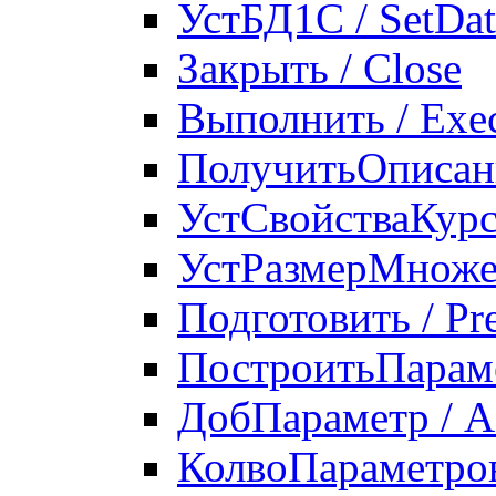
УстБД1С / SetDa
Закрыть / Close
Выполнить / Exe
ПолучитьОписани
УстСвойстваКурсо
УстРазмерМножес
Подготовить / Pr
ПостроитьПараме
ДобПараметр / 
КолвоПараметров