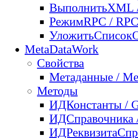
ВыполнитьXML 
РежимRPC / RP
УложитьСписокОб
MetaDataWork
Свойства
Метаданные / Me
Методы
ИДКонстанты / G
ИДСправочника /
ИДРеквизитаСпра