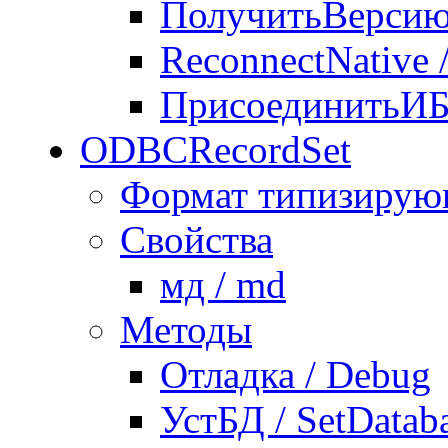
ПолучитьВерси
ReconnectNative 
ПрисоединитьИБ 
ODBCRecordSet
Формат типизирую
Свойства
мд / md
Методы
Отладка / Debug
УстБД / SetDatab