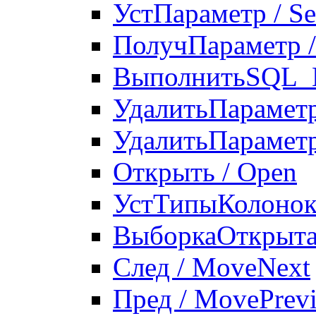
УстПараметр / S
ПолучПараметр /
ВыполнитьSQL_
УдалитьПараметр
УдалитьПараметр
Открыть / Open
УстТипыКолонок
ВыборкаОткрыта 
След / MoveNext
Пред / MovePrev