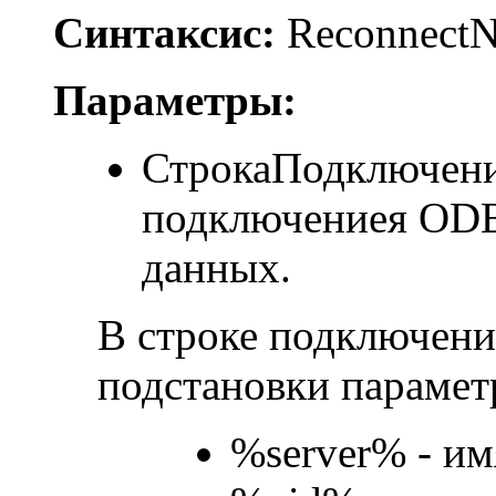
Синтаксис:
ReconnectN
Параметры:
СтрокаПодключения
подключениея ODB
данных.
В строке подключен
подстановки парамет
%server% - им