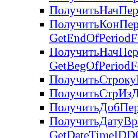
ПолучитьНачПери
ПолучитьКонПер
GetEndOfPeriodF
ПолучитьНачПер
GetBegOfPeriodF
ПолучитьСтрокуИ
ПолучитьСтрИзДа
ПолучитьДобПери
ПолучитьДатуВр
GetDateTimeID