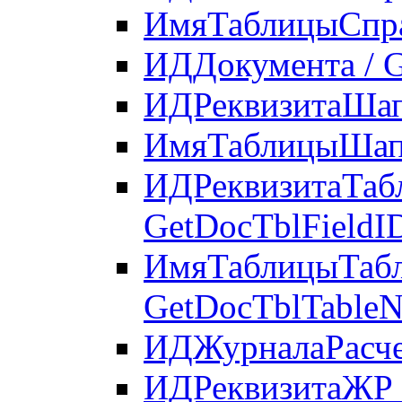
ИмяТаблицыСпра
ИДДокумента / 
ИДРеквизитаШап
ИмяТаблицыШапк
ИДРеквизитаТаб
GetDocTblFieldI
ИмяТаблицыТабл
GetDocTblTable
ИДЖурналаРасчет
ИДРеквизитаЖР /