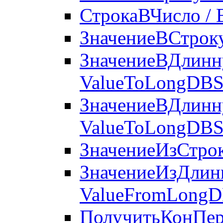
СтрокаВЧисло / 
ЗначениеВСтроку
ЗначениеВДлинн
ValueToLongDBS
ЗначениеВДлинн
ValueToLongDBS
ЗначениеИзСтрок
ЗначениеИзДлин
ValueFromLongD
ПолучитьКонПери