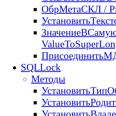
ОбрМетаСКЛ / P
УстановитьТекст
ЗначениеВСаму
ValueToSuperLon
ПрисоединитьМД
SQLLock
Методы
УстановитьТипОб
УстановитьРодите
УстановитьВладе