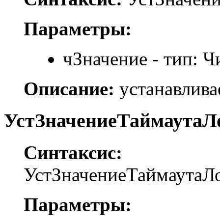
Параметры:
чЗначение - тип: Ч
Описание:
устанавлива
УстЗначениеТаймаутаЛог
Синтаксис:
УстЗначениеТаймаутаЛо
Параметры: