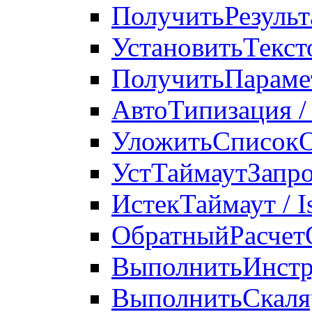
ПолучитьРезульт
УстановитьТекст
ПолучитьПарамет
АвтоТипизация / 
УложитьСписокОб
УстТаймаутЗапро
ИстекТаймаут / 
ОбратныйРасчет
ВыполнитьИнстру
ВыполнитьСкаляр