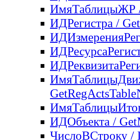
ИмяТаблицыЖР /
ИДРегистра / Ge
ИДИзмеренияРеги
ИДРесурсаРегист
ИДРеквизитаРегис
ИмяТаблицыДвиж
GetRegActsTabl
ИмяТаблицыИтого
ИДОбъекта / Get
ЧислоВСтроку / 