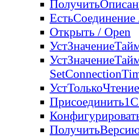
ПолучитьОписани
ЕстьСоединение /
Открыть / Open
УстЗначениеТайм
УстЗначениеТайм
SetConnectionTi
УстТолькоЧтение
Присоединить1С 
Конфигурировать
ПолучитьВерсиюД