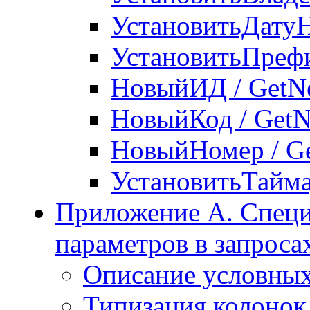
УстановитьДатуН
УстановитьПрефик
НовыйИД / GetN
НовыйКод / Get
НовыйНомер / G
УстановитьТаймау
Приложение А. Специ
параметров в запроса
Описание условных
Типизация колонок 