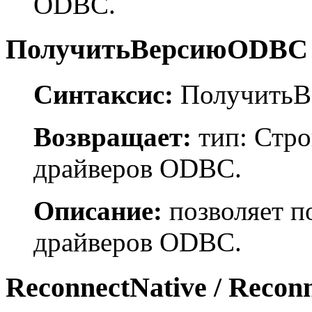
ODBC.
ПолучитьВерсиюODBC 
Синтаксис:
ПолучитьВ
Возвращает:
тип: Стро
драйверов ODBC.
Описание:
позволяет п
драйверов ODBC.
ReconnectNative / Recon