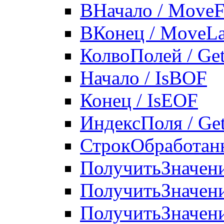
ВНачало / MoveFi
ВКонец / MoveLa
КолвоПолей / Ge
Начало / IsBOF
Конец / IsEOF
ИндексПоля / Get
СтрокОбработанн
ПолучитьЗначени
ПолучитьЗначени
ПолучитьЗначени